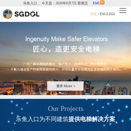
乐鱼入口， 今天是：
2026年8月7日 星期五
XML
中文
/
ENGLISH
Our Projects
乐鱼入口为不同建筑
提供电梯解决方案